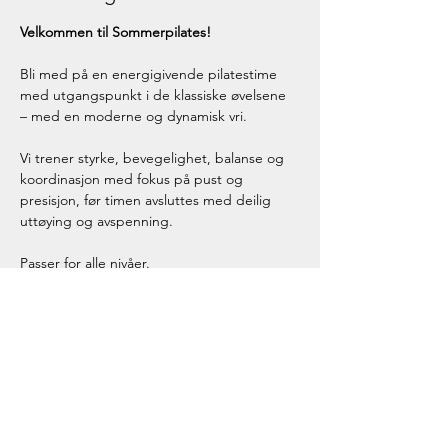
Velkommen til Sommerpilates!
Bli med på en energigivende pilatestime 
med utgangspunkt i de klassiske øvelsene 
– med en moderne og dynamisk vri.
Vi trener styrke, bevegelighet, balanse og 
koordinasjon med fokus på pust og 
presisjon, før timen avsluttes med deilig 
uttøying og avspenning.
Passer for alle nivåer.
Timen holdes av Ada
.
Ada er utdannet fysioterapeut og 
pilatesinstruktør. 
Vis mer