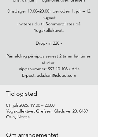
ons. 01. juli
  |  
Yogakollektivet Grefsen
Onsdager 19.00–20.00 i perioden 1. juli – 12.
august
inviteres du til Sommerpilates på
Yogakollektivet.
Drop- in 220,-
Påmelding på vipps senest 2 timer før timen
starter.
Vippsnummer: 997 10 108 / Ada
E-post: ada.lian@icloud.com
Tid og sted
01. juli 2026, 19:00 – 20:00
Yogakollektivet Grefsen, Glads vei 20, 0489
Oslo, Norge
Om arrangementet