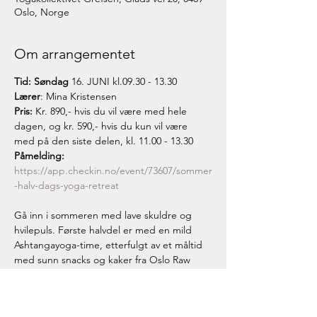
Oslo, Norge
Om arrangementet
Tid: Søndag 
Lærer
Pris:
 Kr. 890,- hvis du vil være med hele 
dagen, og kr. 590,- hvis du kun vil være 
med på den siste delen, kl. 11.00 - 13.30
Påmelding:
https://app.checkin.no/event/73607/sommer
-halv-dags-yoga-retreat
Gå inn i sommeren med lave skuldre og 
hvilepuls. Første halvdel er med en mild 
Ashtangayoga-time, etterfulgt av et måltid 
med sunn snacks og kaker fra Oslo Raw 
Food. 

Siste halvdel er med Restorative Yoga som 
gir påfyll av energi, indre ro og velvære. 
