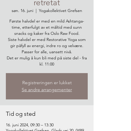
retretat
søn. 16. juni
  |  
Yogakollektivet Grefsen
Første halvdel er med en mild Ashtanga-
time, etterfulgt av et måltid med sunn
snacks og kaker fra Oslo Raw Food.
Siste halvdel er med Restorative Yoga som
gir påfyll av energi, indre ro og velvære.
Passer for alle, uansett nivå.
Det er mulig å kun bli med på siste del - fra
kl. 11:00
Registreringen er lukket
Se andre arrangementer
Tid og sted
16. juni 2024, 09:30 – 13:30
Yogakollektivet Grefsen, Glads vei 20, 0489