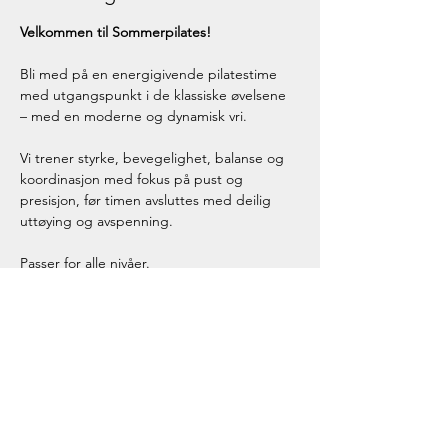
Velkommen til Sommerpilates!
Bli med på en energigivende pilatestime 
med utgangspunkt i de klassiske øvelsene 
– med en moderne og dynamisk vri.
Vi trener styrke, bevegelighet, balanse og 
koordinasjon med fokus på pust og 
presisjon, før timen avsluttes med deilig 
uttøying og avspenning.
Passer for alle nivåer.
Timen holdes av Ada
.
Ada er utdannet fysioterapeut og 
pilatesinstruktør. 
Vis mer