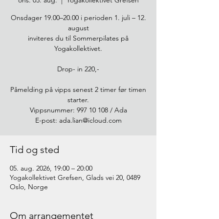
ons. 05. aug.
  |  
Yogakollektivet Grefsen
Onsdager 19.00–20.00 i perioden 1. juli – 12.
august
inviteres du til Sommerpilates på
Yogakollektivet.
Drop- in 220,-
Påmelding på vipps senest 2 timer før timen
starter.
Vippsnummer: 997 10 108 / Ada
E-post: ada.lian@icloud.com
Tid og sted
05. aug. 2026, 19:00 – 20:00
Yogakollektivet Grefsen, Glads vei 20, 0489
Oslo, Norge
Om arrangementet